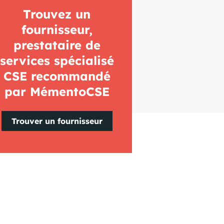
Trouvez un
fournisseur,
prestataire de
services spécialisé
CSE recommandé
par MémentoCSE
Trouver un fournisseur