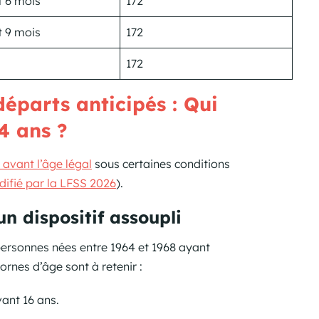
t 6 mois
172
t 9 mois
172
172
départs anticipés : Qui
4 ans ?
e avant l’âge légal
sous certaines conditions
ifié par la LFSS 2026
).
un dispositif assoupli
personnes nées entre 1964 et 1968 ayant
rnes d’âge sont à retenir :
vant 16 ans.