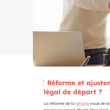
Réforme et ajustem
légal de départ ?
La réforme de la
retraite
issue de l