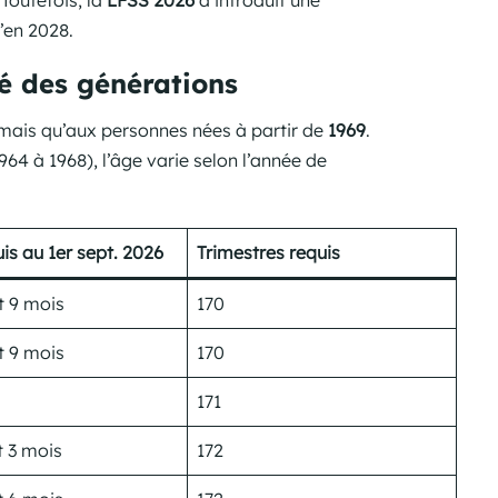
Toutefois, la
LFSS 2026
a introduit une
’en 2028.
sé des générations
rmais qu’aux personnes nées à partir de
1969
.
64 à 1968), l’âge varie selon l’année de
is au 1er sept. 2026
Trimestres requis
t 9 mois
170
t 9 mois
170
171
t 3 mois
172