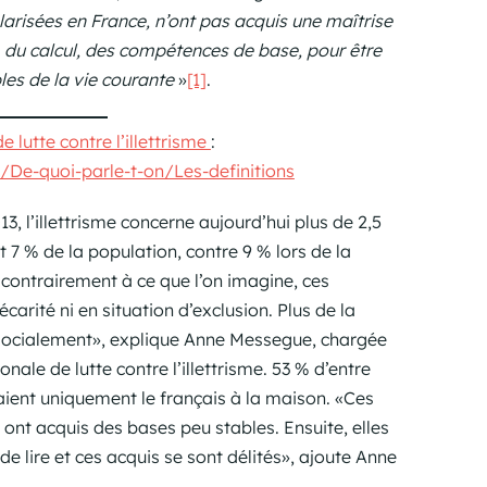
larisées en France, n’ont pas acquis une maîtrise
re, du calcul, des compétences de base, pour être
es de la vie courante
»
[1]
.
e lutte contre l’illettrisme
:
e/De-quoi-parle-t-on/Les-definitions
, l’illettrisme concerne aujourd’hui plus de 2,5
t 7 % de la population, contre 9 % lors de la
contrairement à ce que l’on imagine, ces
arité ni en situation d’exclusion. Plus de la
s socialement», explique Anne Messegue, chargée
nale de lutte contre l’illettrisme. 53 % d’entre
laient uniquement le français à la maison. «Ces
s ont acquis des bases peu stables. Ensuite, elles
 de lire et ces acquis se sont délités», ajoute Anne