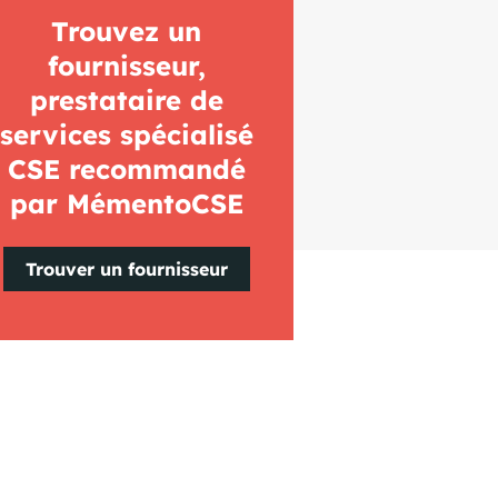
Trouvez un
fournisseur,
prestataire de
services spécialisé
CSE recommandé
par MémentoCSE
Trouver un fournisseur