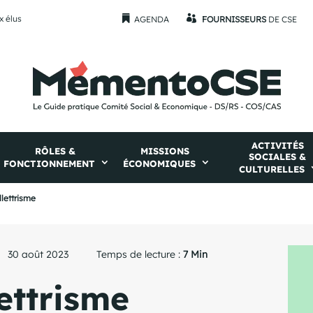
x élus


AGENDA
FOURNISSEURS
DE CSE
ACTIVITÉS
RÔLES &
MISSIONS
SOCIALES &
FONCTIONNEMENT
ÉCONOMIQUES
CULTURELLES
illettrisme
30 août 2023
Temps de lecture :
7 Min
lettrisme